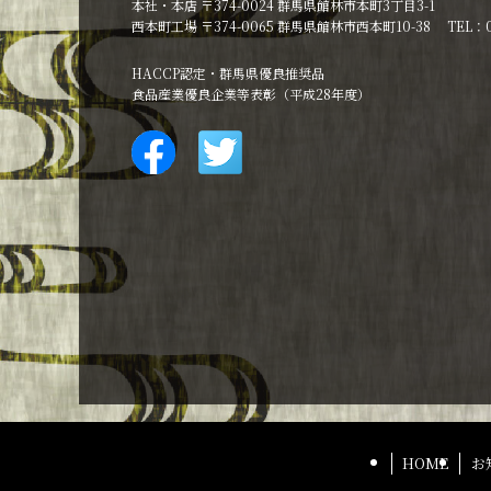
本社・本店 〒374-0024 群馬県館林市本町3丁目3-1
西本町工場 〒374-0065 群馬県館林市西本町10-38 TEL：027
HACCP認定・群馬県優良推奨品
食品産業優良企業等表彰（平成28年度）
HOME
お