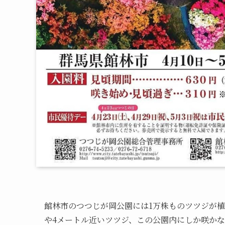
館林市のつつじが岡公園には1万株ものツツジが植
や4メートル近いツツジ、この公園内にしか咲か