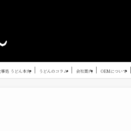
食事処 うどん本丸
うどんのコラム
会社案内
OEMについて